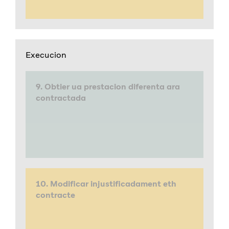
Execucion
9. Obtier ua prestacion diferenta ara
contractada
10. Modificar injustificadament eth
contracte