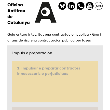
Skip
Oficina
Redes
to
Antifrau
sociales
main
de
content
Catalunya
Guia entara integritat ena contractacion publica
/
Grani
airaus de risc ena contractacion publica per fases
Impuls e preparacion
1. Impulsar e preparar contractes
innecessaris o perjudiciaus