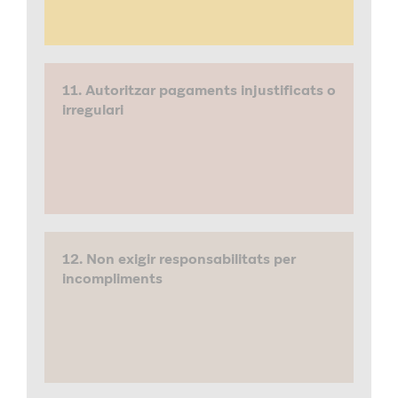
11. Autoritzar pagaments injustificats o
irregulari
12. Non exigir responsabilitats per
incompliments