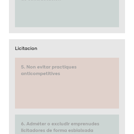
Licitacion
5. Non evitar practiques
anticompetitives
6. Adméter o excludir emprenudes
licitadores de forma esbiaixada