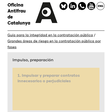
Skip
Oficina
Redes
to
Antifrau
sociales
main
de
content
Catalunya
Guía para la integridad en la contratación pública
/
Grandes áreas de riesgo en la contratación pública por
fases
Impulso, preparación
1. Impulsar y preparar contratos
innecesarios o perjudiciales