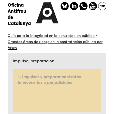
Pasar
Oficina
Redes
al
Antifrau
sociales
contenido
de
principal
Catalunya
Guía para la integridad en la contratación pública
/
Grandes áreas de riesgo en la contratación pública por
fases
Impulso, preparación
1. Impulsar y preparar contratos
innecesarios o perjudiciales