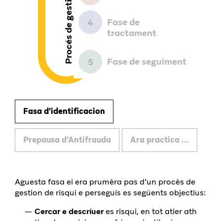
Procés de gestió de riscos
Fase de
4
tractament
Fase de seguiment
5
Fasa d'identificacion
Prepausa d'Antifrauda
Ara practica ...
Aguesta fasa ei era prumèra pas d’un procès de
gestion de risqui e perseguís es següents objectius:
Cercar e descríuer
es risqui, en tot atier ath