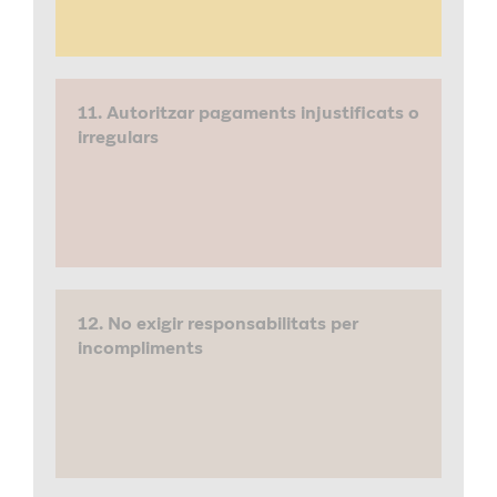
11. Autoritzar pagaments injustificats o
irregulars
12. No exigir responsabilitats per
incompliments