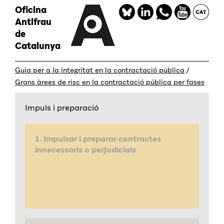
Vés
Oficina
Redes
al
Antifrau
sociales
contingut
de
Catalunya
Guia per a la integritat en la contractació pública
/
Grans àrees de risc en la contractació pública per fases
Impuls i preparació
1. Impulsar i preparar contractes
innecessaris o perjudicials