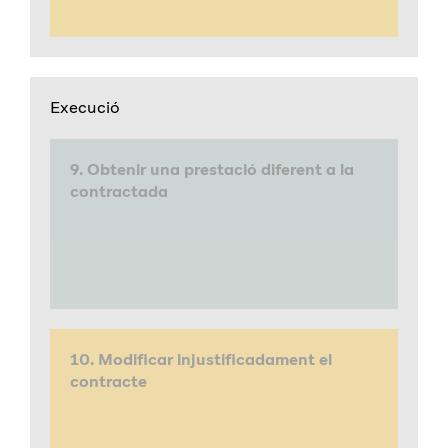
Execució
9. Obtenir una prestació diferent a la
contractada
10. Modificar injustificadament el
contracte